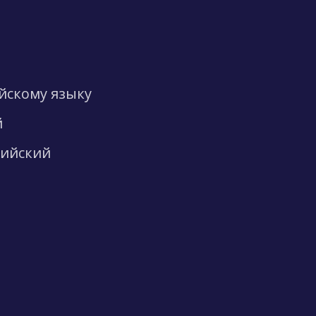
ийскому языку
й
лийский