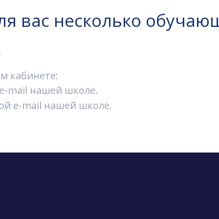
ля вас несколько обучаю
.
м кабинете:
e-mail нашей школе.
ой e-mail нашей школе.