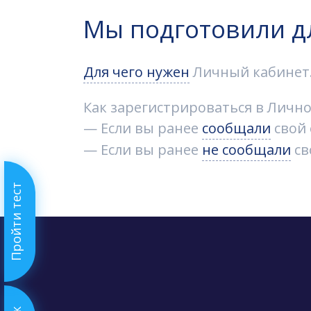
Мы подготовили д
Для чего нужен
Личный кабинет
Как зарегистрироваться в Лично
— Если вы ранее
сообщали
свой 
— Если вы ранее
не сообщали
св
Пройти тест