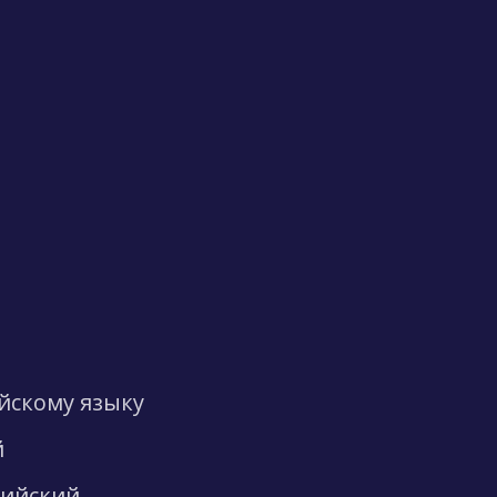
ийскому языку
й
лийский